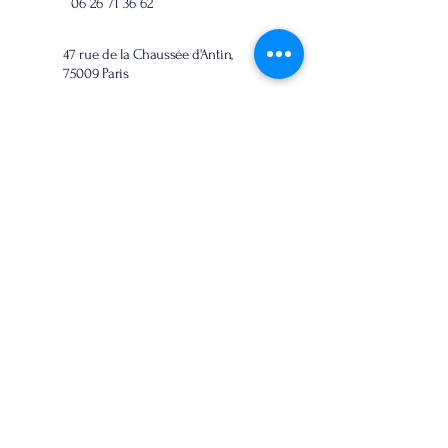
06 26 71 36 62
47 rue de la Chaussée d'Antin,
75009 Paris
Accessibilité :
Nos formations sont accessibles aux
personnes en situation de handicap.
Pour toutes questions supplémentaires,
nous vous invitons à contacter notre
réfèrent Handicap :
eric@etoiles.academy
|
06 16 90 08
81
Délai d'accès :
L’accès à nos formations se fait sous
délai minimum de 2 jours avant le début
de la formation. Pour les formations Akto,
le délai d'accès minimum est de 16 jours
avant le début de la formation.