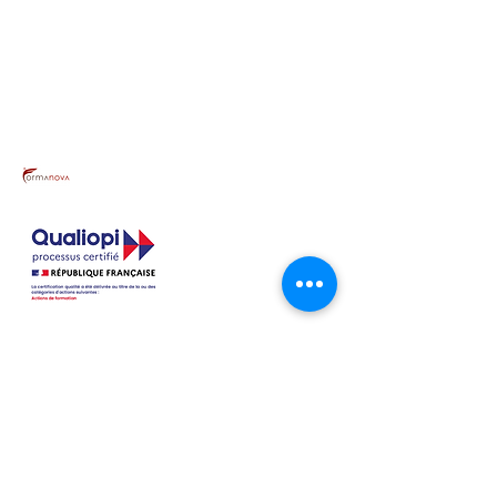
Contact
formanova@formanova.fr