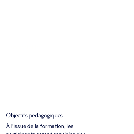
Supports pédagogiques
mis à
disposition sur la plateforme
digitale.
Attestation d’assiduité fournie en fin
de formation.
Accessibilité
Nos locaux sont accessibles aux
personnes à mobilité réduite. Pour
toute adaptation de nos
formations au plus près de vos
besoins, contactez-nous afin que
nous puissions y répondre en
amont de l’entrée en formation
(
eric@etoiles.academy
).
Objectifs pédagogiques
À l’issue de la formation, les