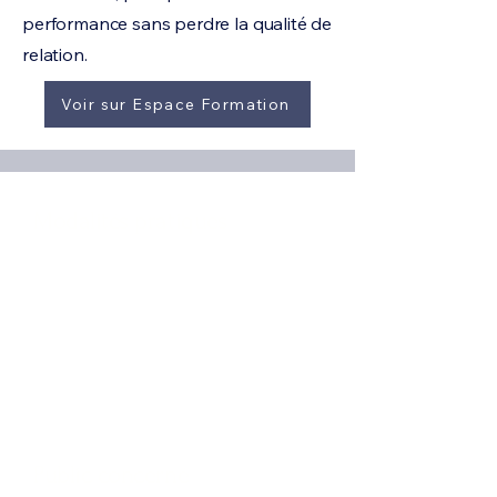
performance sans perdre la qualité de
relation.
Voir sur Espace Formation
Modalités pratiques
Durée
14 heures (2 jours)
Format
Présentiel ou distanciel / Inter-
entreprises
T
aux de satisfaction
à venir
Public concerné