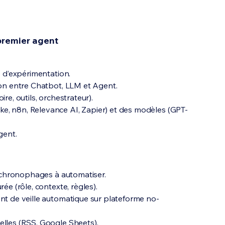
premier agent
e d’expérimentation.
ion entre Chatbot, LLM et Agent.
re, outils, orchestrateur).
e, n8n, Relevance AI, Zapier) et des modèles (GPT-
gent.
es chronophages à automatiser.
ée (rôle, contexte, règles).
ent de veille automatique sur plateforme no-
elles (RSS, Google Sheets).