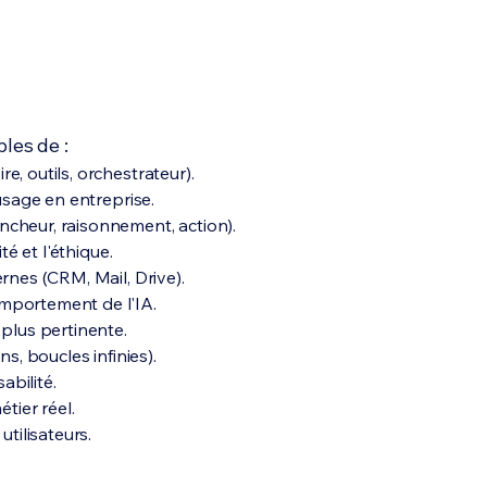
bles de :
, outils, orchestrateur).
’usage en entreprise.
ncheur, raisonnement, action).
té et l'éthique.
rnes (CRM, Mail, Drive).
omportement de l'IA.
 plus pertinente.
s, boucles infinies).
abilité.
tier réel.
utilisateurs.