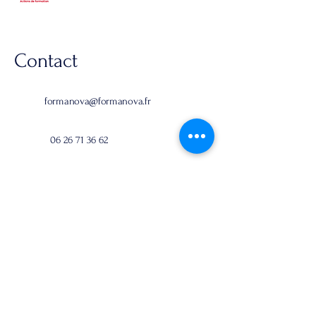
Contact
formanova@formanova.fr
06 26 71 36 62
47 rue de la Chaussée d'Antin,
75009 Paris
Accessibilité :
Nos formations sont accessibles aux
personnes en situation de handicap.
Pour toutes questions supplémentaires,
nous vous invitons à contacter notre
réfèrent Handicap :
eric@etoiles.academy
|
06 16 90 08